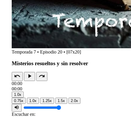
Temporada 7 • Episodio 20 • [07x20]
Misterios resueltos y sin resolver
00:00
00:00
1.0x
0.75x
1.0x
1.25x
1.5x
2.0x
Escuchar en: