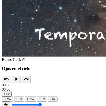
Bonus Track #1
Ojos en el cielo
00:00
00:00
1.0x
0.75x
1.0x
1.25x
1.5x
2.0x