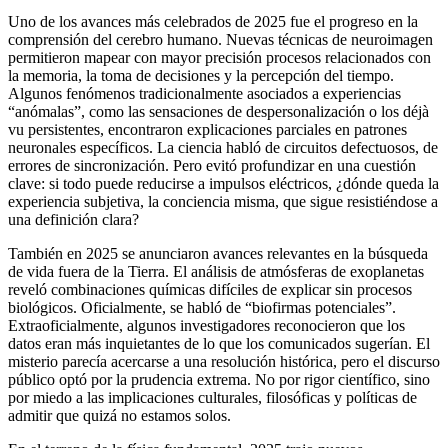
Uno de los avances más celebrados de 2025 fue el progreso en la
comprensión del cerebro humano. Nuevas técnicas de neuroimagen
permitieron mapear con mayor precisión procesos relacionados con
la memoria, la toma de decisiones y la percepción del tiempo.
Algunos fenómenos tradicionalmente asociados a experiencias
“anómalas”, como las sensaciones de despersonalización o los déjà
vu persistentes, encontraron explicaciones parciales en patrones
neuronales específicos. La ciencia habló de circuitos defectuosos, de
errores de sincronización. Pero evitó profundizar en una cuestión
clave: si todo puede reducirse a impulsos eléctricos, ¿dónde queda la
experiencia subjetiva, la conciencia misma, que sigue resistiéndose a
una definición clara?
También en 2025 se anunciaron avances relevantes en la búsqueda
de vida fuera de la Tierra. El análisis de atmósferas de exoplanetas
reveló combinaciones químicas difíciles de explicar sin procesos
biológicos. Oficialmente, se habló de “biofirmas potenciales”.
Extraoficialmente, algunos investigadores reconocieron que los
datos eran más inquietantes de lo que los comunicados sugerían. El
misterio parecía acercarse a una resolución histórica, pero el discurso
público optó por la prudencia extrema. No por rigor científico, sino
por miedo a las implicaciones culturales, filosóficas y políticas de
admitir que quizá no estamos solos.