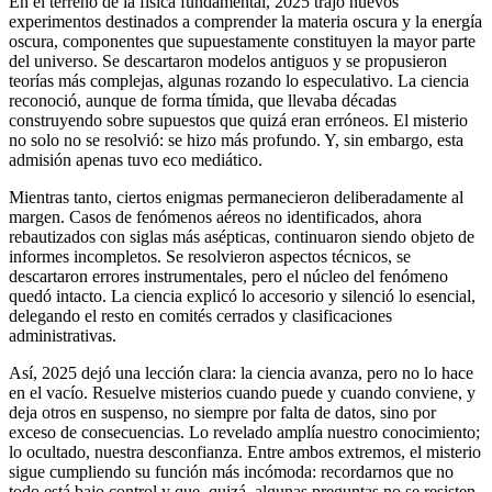
En el terreno de la física fundamental, 2025 trajo nuevos
experimentos destinados a comprender la materia oscura y la energía
oscura, componentes que supuestamente constituyen la mayor parte
del universo. Se descartaron modelos antiguos y se propusieron
teorías más complejas, algunas rozando lo especulativo. La ciencia
reconoció, aunque de forma tímida, que llevaba décadas
construyendo sobre supuestos que quizá eran erróneos. El misterio
no solo no se resolvió: se hizo más profundo. Y, sin embargo, esta
admisión apenas tuvo eco mediático.
Mientras tanto, ciertos enigmas permanecieron deliberadamente al
margen. Casos de fenómenos aéreos no identificados, ahora
rebautizados con siglas más asépticas, continuaron siendo objeto de
informes incompletos. Se resolvieron aspectos técnicos, se
descartaron errores instrumentales, pero el núcleo del fenómeno
quedó intacto. La ciencia explicó lo accesorio y silenció lo esencial,
delegando el resto en comités cerrados y clasificaciones
administrativas.
Así, 2025 dejó una lección clara: la ciencia avanza, pero no lo hace
en el vacío. Resuelve misterios cuando puede y cuando conviene, y
deja otros en suspenso, no siempre por falta de datos, sino por
exceso de consecuencias. Lo revelado amplía nuestro conocimiento;
lo ocultado, nuestra desconfianza. Entre ambos extremos, el misterio
sigue cumpliendo su función más incómoda: recordarnos que no
todo está bajo control y que, quizá, algunas preguntas no se resisten