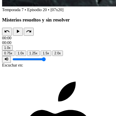
Temporada 7 • Episodio 20 • [07x20]
Misterios resueltos y sin resolver
00:00
00:00
1.0x
0.75x
1.0x
1.25x
1.5x
2.0x
Escuchar en: