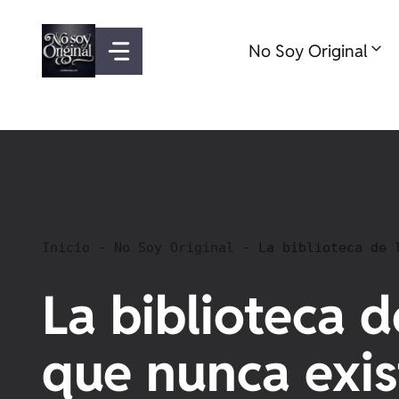
Saltar
al
No Soy Original
contenido
Inicio
-
No Soy Original
-
La biblioteca de 
La biblioteca d
que nunca exis