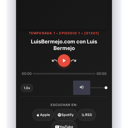
TEMPORADA 1 • EPISODIO 1 • [01X01]
LuisBermejo.com con Luis
Bermejo
00:00
00:00
1.0x
ESCUCHAR EN:
Apple
Spotify
RSS
YouTube