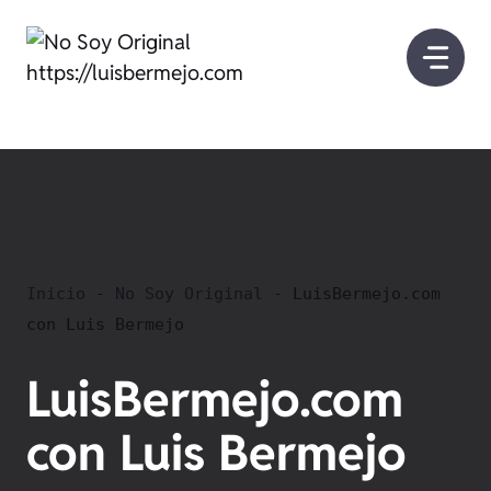
Saltar
al
contenido
Inicio
-
No Soy Original
-
LuisBermejo.com
con Luis Bermejo
LuisBermejo.com
con Luis Bermejo