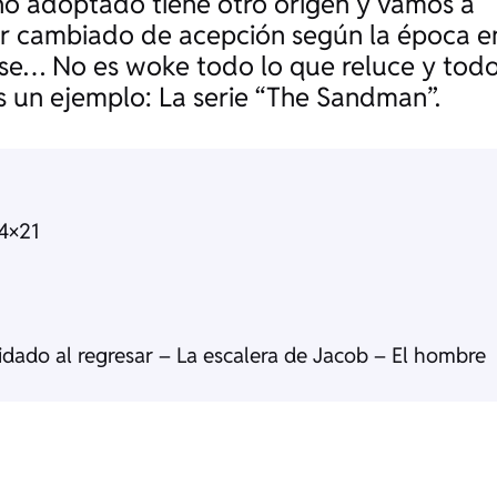
ino adoptado tiene otro origen y vamos a
ir cambiado de acepción según la época e
use… No es woke todo lo que reluce y tod
 un ejemplo: La serie “
The Sandman
”.
4×21
idado al regresar – La escalera de Jacob – El hombre