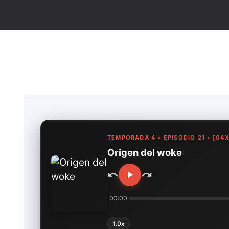
TEMPORADA 4 • EPISODIO 21 • [04X
Origen del woke
00:00
1.0x