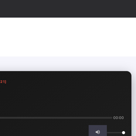
21]
00:00