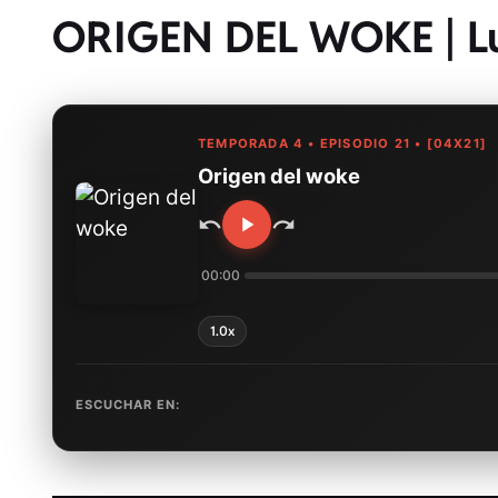
ORIGEN DEL WOKE | L
TEMPORADA 4 • EPISODIO 21 • [04X21]
Origen del woke
00:00
1.0x
ESCUCHAR EN: