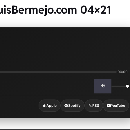
uisBermejo.com 04×21
00:00
Apple
Spotify
RSS
YouTube