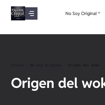
Saltar
al
No Soy Original
contenido
Inicio
-
No Soy Original
-
Origen del woke
Origen del wo